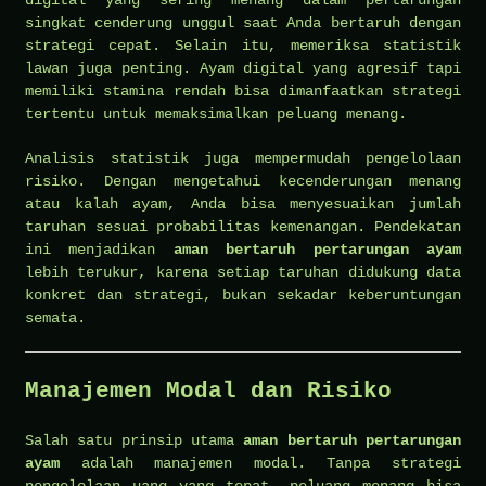
singkat cenderung unggul saat Anda bertaruh dengan
strategi cepat. Selain itu, memeriksa statistik
lawan juga penting. Ayam digital yang agresif tapi
memiliki stamina rendah bisa dimanfaatkan strategi
tertentu untuk memaksimalkan peluang menang.
Analisis statistik juga mempermudah pengelolaan
risiko. Dengan mengetahui kecenderungan menang
atau kalah ayam, Anda bisa menyesuaikan jumlah
taruhan sesuai probabilitas kemenangan. Pendekatan
ini menjadikan
aman bertaruh pertarungan ayam
lebih terukur, karena setiap taruhan didukung data
konkret dan strategi, bukan sekadar keberuntungan
semata.
Manajemen Modal dan Risiko
Salah satu prinsip utama
aman bertaruh pertarungan
ayam
adalah manajemen modal. Tanpa strategi
pengelolaan uang yang tepat, peluang menang bisa