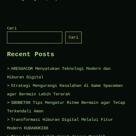
Cari
Cari
Recent Posts
ARESGACOR Menyatukan Teknologi Modern dan
Hiburan Digital
Strategi Mengurangi Kesalahan di Game Spaceman
agar Bermain Lebih Terarah
SBOBET88 Tips Mengatur Ritme Bermain agar Tetap
Terkendali Aman
Transformasi Hiburan Digital Melalui Fitur
Modern KUDAHOKI88