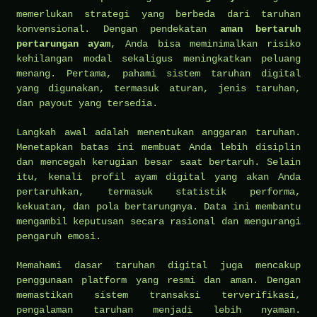
memerlukan strategi yang berbeda dari taruhan
konvensional. Dengan pendekatan
aman bertaruh
pertarungan ayam
, Anda bisa meminimalkan risiko
kehilangan modal sekaligus meningkatkan peluang
menang. Pertama, pahami sistem taruhan digital
yang digunakan, termasuk aturan, jenis taruhan,
dan payout yang tersedia.
Langkah awal adalah menentukan anggaran taruhan.
Menetapkan batas ini membuat Anda lebih disiplin
dan mencegah kerugian besar saat bertaruh. Selain
itu, kenali profil ayam digital yang akan Anda
pertaruhkan, termasuk statistik performa,
kekuatan, dan pola bertarungnya. Data ini membantu
mengambil keputusan secara rasional dan mengurangi
pengaruh emosi.
Memahami dasar taruhan digital juga mencakup
penggunaan platform yang resmi dan aman. Dengan
memastikan sistem transaksi terverifikasi,
pengalaman taruhan menjadi lebih nyaman.