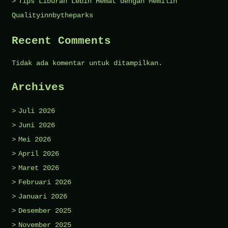
Tips Liburan Lebih Hemat dengan Memilih
Qualityinnbytheparks
Recent Comments
Tidak ada komentar untuk ditampilkan.
Archives
Juli 2026
Juni 2026
Mei 2026
April 2026
Maret 2026
Februari 2026
Januari 2026
Desember 2025
November 2025