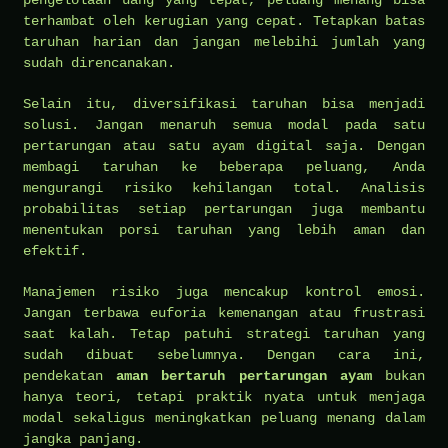
terhambat oleh kerugian yang cepat. Tetapkan batas
taruhan harian dan jangan melebihi jumlah yang
sudah direncanakan.
Selain itu, diversifikasi taruhan bisa menjadi
solusi. Jangan menaruh semua modal pada satu
pertarungan atau satu ayam digital saja. Dengan
membagi taruhan ke beberapa peluang, Anda
mengurangi risiko kehilangan total. Analisis
probabilitas setiap pertarungan juga membantu
menentukan porsi taruhan yang lebih aman dan
efektif.
Manajemen risiko juga mencakup kontrol emosi.
Jangan terbawa euforia kemenangan atau frustrasi
saat kalah. Tetap patuhi strategi taruhan yang
sudah dibuat sebelumnya. Dengan cara ini,
pendekatan
aman bertaruh pertarungan ayam
bukan
hanya teori, tetapi praktik nyata untuk menjaga
modal sekaligus meningkatkan peluang menang dalam
jangka panjang.