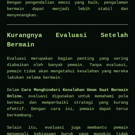
Dengan pengendalian emosi yang baik, pengalaman
bermain dapat menjadi lebih stabil dan
menyenangkan.
Kurangnya Evaluasi Setelah
Bermain
Evaluasi merupakan bagian penting yang sering
diabaikan oleh banyak pemain. Tanpa evaluasi,
pemain tidak akan mengetahui kesalahan yang mereka
lakukan selama bermain.
Dalam
Cara Menghindari Kesalahan Umum Saat Bermain
Online
, evaluasi digunakan untuk memahami pola
bermain dan memperbaiki strategi yang kurang
efektif. Dengan cara ini, pemain dapat terus
berkembang.
Selain itu, evaluasi juga membantu pemain
mengenali kebiasaan buruk yang mungkin tidak