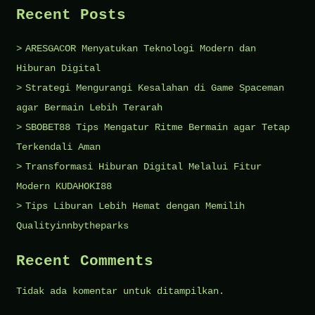
Recent Posts
ARESGACOR Menyatukan Teknologi Modern dan
Hiburan Digital
Strategi Mengurangi Kesalahan di Game Spaceman
agar Bermain Lebih Terarah
SBOBET88 Tips Mengatur Ritme Bermain agar Tetap
Terkendali Aman
Transformasi Hiburan Digital Melalui Fitur
Modern KUDAHOKI88
Tips Liburan Lebih Hemat dengan Memilih
Qualityinnbytheparks
Recent Comments
Tidak ada komentar untuk ditampilkan.