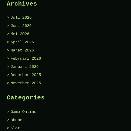
Archives
Juli 2026
Juni 2026
Mei 2026
April 2026
Maret 2026
Februari 2026
Januari 2026
Desember 2025
November 2025
Categories
Game Online
sbobet
Slot