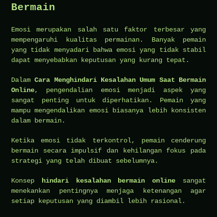
Bermain
Emosi merupakan salah satu faktor terbesar yang
mempengaruhi kualitas permainan. Banyak pemain
yang tidak menyadari bahwa emosi yang tidak stabil
dapat menyebabkan keputusan yang kurang tepat.
Dalam
Cara Menghindari Kesalahan Umum Saat Bermain
Online
, pengendalian emosi menjadi aspek yang
sangat penting untuk diperhatikan. Pemain yang
mampu mengendalikan emosi biasanya lebih konsisten
dalam bermain.
Ketika emosi tidak terkontrol, pemain cenderung
bermain secara impulsif dan kehilangan fokus pada
strategi yang telah dibuat sebelumnya.
Konsep
hindari kesalahan bermain online
sangat
menekankan pentingnya menjaga ketenangan agar
setiap keputusan yang diambil lebih rasional.