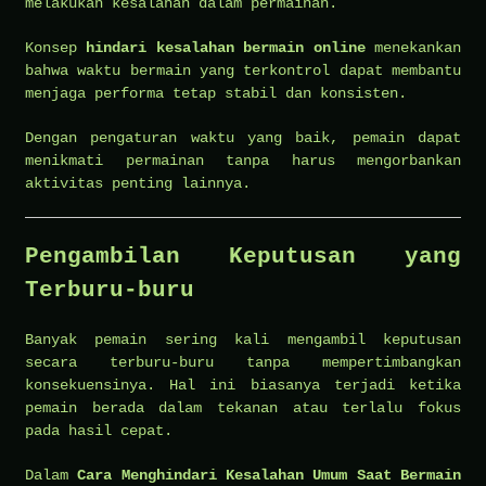
melakukan kesalahan dalam permainan.
Konsep
hindari kesalahan bermain online
menekankan
bahwa waktu bermain yang terkontrol dapat membantu
menjaga performa tetap stabil dan konsisten.
Dengan pengaturan waktu yang baik, pemain dapat
menikmati permainan tanpa harus mengorbankan
aktivitas penting lainnya.
Pengambilan Keputusan yang
Terburu-buru
Banyak pemain sering kali mengambil keputusan
secara terburu-buru tanpa mempertimbangkan
konsekuensinya. Hal ini biasanya terjadi ketika
pemain berada dalam tekanan atau terlalu fokus
pada hasil cepat.
Dalam
Cara Menghindari Kesalahan Umum Saat Bermain