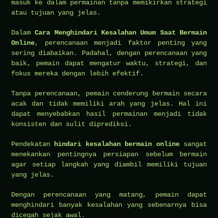
masuk ke dalam permainan tanpa memikirkan strategi
atau tujuan yang jelas.
Dalam
Cara Menghindari Kesalahan Umum Saat Bermain
Online
, perencanaan menjadi faktor penting yang
sering diabaikan. Padahal, dengan perencanaan yang
baik, pemain dapat mengatur waktu, strategi, dan
fokus mereka dengan lebih efektif.
Tanpa perencanaan, pemain cenderung bermain secara
acak dan tidak memiliki arah yang jelas. Hal ini
dapat menyebabkan hasil permainan menjadi tidak
konsisten dan sulit diprediksi.
Pendekatan
hindari kesalahan bermain online
sangat
menekankan pentingnya persiapan sebelum bermain
agar setiap langkah yang diambil memiliki tujuan
yang jelas.
Dengan perencanaan yang matang, pemain dapat
menghindari banyak kesalahan yang sebenarnya bisa
dicegah sejak awal.