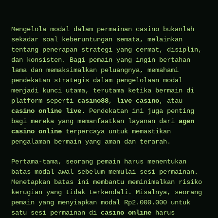
Mengelola modal dalam permainan casino bukanlah
sekadar soal keberuntungan semata, melainkan
tentang penerapan strategi yang cermat, disiplin,
dan konsisten. Bagi pemain yang ingin bertahan
lama dan memaksimalkan peluangnya, memahami
pendekatan strategis dalam pengelolaan modal
menjadi kunci utama, terutama ketika bermain di
platform seperti
casino88
,
live casino
, atau
casino online live
. Pendekatan ini juga penting
bagi mereka yang memanfaatkan layanan dari
agen
casino online
terpercaya untuk memastikan
pengalaman bermain yang aman dan terarah.
Pertama-tama, seorang pemain harus menentukan
batas modal awal sebelum memulai sesi permainan.
Menetapkan batas ini membantu meminimalkan risiko
kerugian yang tidak terkendali. Misalnya, seorang
pemain yang menyiapkan modal Rp2.000.000 untuk
satu sesi permainan di
casino online
harus