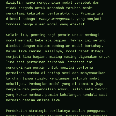
disiplin hanya menggunakan modal tersebut dan
tidak tergoda untuk menambah taruhan meski
mengalami kekalahan berturut-turut. Prinsip ini
dikenal sebagai
money management
, yang menjadi
fondasi pengelolaan modal yang efektif.
Selain itu, penting bagi pemain untuk membagi
modal menjadi beberapa bagian. Teknik ini sering
disebut dengan sistem pembagian modal bertahap.
Dalam
live casino
, misalnya, modal dapat dibagi
menjadi lima bagian, masing-masing digunakan untuk
lima sesi permainan terpisah. Strategi ini
memungkinkan pemain untuk menilai performa
permainan mereka di setiap sesi dan menyesuaikan
taruhan tanpa risiko kehilangan seluruh modal
sekaligus. Pembagian modal yang sistematis juga
mempermudah pengendalian emosi, salah satu faktor
yang kerap membuat pemain kehilangan kendali saat
bermain
casino online live
.
Pendekatan strategis berikutnya adalah penggunaan