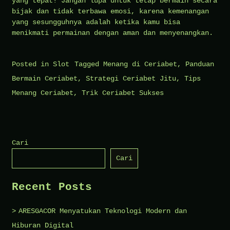
yang tepat! Jangan lupa untuk tetap bermain secara
bijak dan tidak terbawa emosi, karena kemenangan
yang sesungguhnya adalah ketika kamu bisa
menikmati permainan dengan aman dan menyenangkan.
Posted in
Slot
Tagged
Menang di Ceriabet
,
Panduan
Bermain Ceriabet
,
Strategi Ceriabet Jitu
,
Tips
Menang Ceriabet
,
Trik Ceriabet Sukses
Cari
Cari
Recent Posts
ARESGACOR Menyatukan Teknologi Modern dan
Hiburan Digital