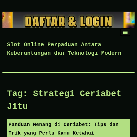
Skip
to
content
Slot Online Perpaduan Antara
Keberuntungan dan Teknologi Modern
Tag:
Strategi Ceriabet
Jitu
Panduan Menang di Ceriabet: Tips dan
Trik yang Perlu Kamu Ketahui