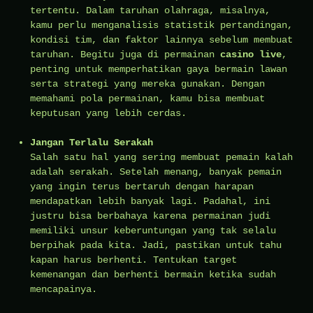
tertentu. Dalam taruhan olahraga, misalnya,
kamu perlu menganalisis statistik pertandingan,
kondisi tim, dan faktor lainnya sebelum membuat
taruhan. Begitu juga di permainan
casino live
,
penting untuk memperhatikan gaya bermain lawan
serta strategi yang mereka gunakan. Dengan
memahami pola permainan, kamu bisa membuat
keputusan yang lebih cerdas.
Jangan Terlalu Serakah
Salah satu hal yang sering membuat pemain kalah
adalah serakah. Setelah menang, banyak pemain
yang ingin terus bertaruh dengan harapan
mendapatkan lebih banyak lagi. Padahal, ini
justru bisa berbahaya karena permainan judi
memiliki unsur keberuntungan yang tak selalu
berpihak pada kita. Jadi, pastikan untuk tahu
kapan harus berhenti. Tentukan target
kemenangan dan berhenti bermain ketika sudah
mencapainya.