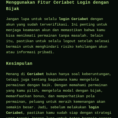
Menggunakan Fitur
Ceriabet Login
dengan
Bijak
Jangan lupa untuk selalu
login Ceriabet
dengan
akun yang sudah terverifikasi. Ini penting untuk
menjaga keamanan akun dan memastikan bahwa kamu
bisa menikmati permainan tanpa masalah. Selain
itu, pastikan untuk selalu logout setelah selesai
bermain untuk menghindari risiko kehilangan akun
atau informasi pribadi.
Kesimpulan
Menang di
Ceriabet
bukan hanya soal keberuntungan,
tetapi juga tentang bagaimana kamu mengelola
permainan dengan baik. Dengan memahami permainan
yang kamu pilih, mengelola modal dengan bijak,
memanfaatkan bonus, dan memperhatikan pola
permainan, peluang untuk meraih kemenangan akan
semakin besar. Jadi, sebelum melakukan
login
Ceriabet
, pastikan kamu sudah siap dengan strategi