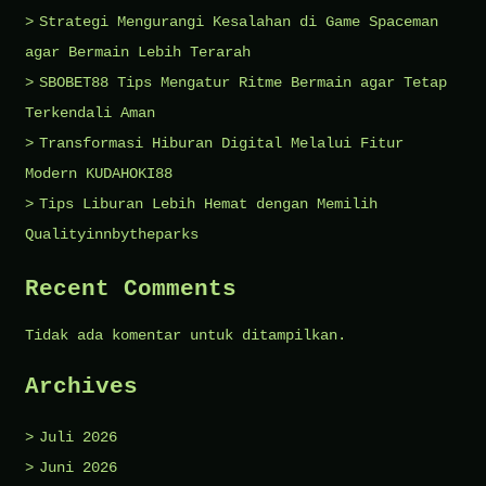
Strategi Mengurangi Kesalahan di Game Spaceman
agar Bermain Lebih Terarah
SBOBET88 Tips Mengatur Ritme Bermain agar Tetap
Terkendali Aman
Transformasi Hiburan Digital Melalui Fitur
Modern KUDAHOKI88
Tips Liburan Lebih Hemat dengan Memilih
Qualityinnbytheparks
Recent Comments
Tidak ada komentar untuk ditampilkan.
Archives
Juli 2026
Juni 2026