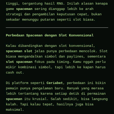
tinggi, tergantung hasil RNG. Inilah alasan kenapa
game
spaceman
sering dianggap lebih ke arah
strategi dan pengambilan keputusan cepat, bukan
sekadar menunggu putaran seperti slot biasa.
Perbedaan Spaceman dengan Slot Konvensional
Kalau dibandingkan dengan slot konvensional,
spaceman slot
jelas punya perbedaan mencolok. Slot
biasa mengandalkan simbol dan paylines, sementara
slot spaceman
fokus pada timing. Kamu nggak perlu
mikir kombinasi simbol, tapi lebih ke kapan harus
cash out.
Di platform seperti
Ceriabet
, perbedaan ini bikin
pemain punya pengalaman baru. Banyak yang merasa
lebih tertantang karena setiap detik di permainan
spaceman
itu krusial. Salah sedikit, bisa langsung
kalah. Tapi kalau tepat, hasilnya juga bisa
maksimal.