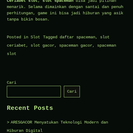
Ceriabet slot
,
slot spaceman
bisa jadi pilihan
menarik. Selama dimainkan dengan santai dan penuh
perhitungan, game ini bisa jadi hiburan yang asik
tanpa bikin bosan.
Posted in
Slot
Tagged
daftar spaceman
,
slot
ceriabet
,
slot gacor
,
spaceman gacor
,
spaceman
slot
Cari
Cari
Recent Posts
ARESGACOR Menyatukan Teknologi Modern dan
Hiburan Digital