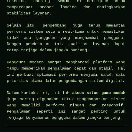
teknologi caching. Semua ini bertujuan untuk
mempercepat proses loading dan meningkatkan
stabilitas layanan.
Selain itu, pengembang juga terus memantau
performa sistem secara real-time untuk memastikan
tidak ada gangguan yang menghambat pengguna.
Dengan pendekatan ini, kualitas layanan dapat
tetap terjaga dalam jangka panjang.
Pengguna modern sangat menghargai platform yang
mampu memberikan pengalaman cepat dan stabil. Hal
ini membuat optimasi performa menjadi salah satu
prioritas utama dalam pengembangan sistem digital.
Dalam konteks ini, istilah
akses situs game mudah
juga sering digunakan untuk menggambarkan sistem
yang memiliki performa ringan dan responsif.
Pengalaman seperti ini sangat penting untuk
menjaga kenyamanan pengguna dalam jangka panjang.