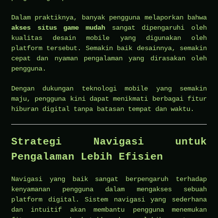
Dalam praktiknya, banyak pengguna melaporkan bahwa
akses situs game mudah
sangat dipengaruhi oleh
kualitas desain mobile yang digunakan oleh
platform tersebut. Semakin baik desainnya, semakin
cepat dan nyaman pengalaman yang dirasakan oleh
pengguna.
Dengan dukungan teknologi mobile yang semakin
maju, pengguna kini dapat menikmati berbagai fitur
hiburan digital tanpa batasan tempat dan waktu.
Strategi Navigasi untuk
Pengalaman Lebih Efisien
Navigasi yang baik sangat berpengaruh terhadap
kenyamanan pengguna dalam mengakses sebuah
platform digital. Sistem navigasi yang sederhana
dan intuitif akan membantu pengguna menemukan