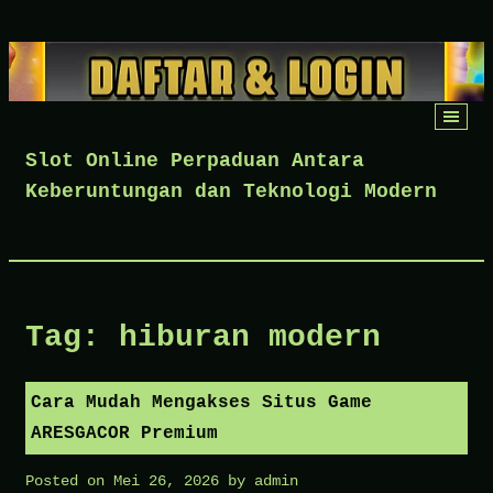
Skip
to
content
Slot Online Perpaduan Antara
Keberuntungan dan Teknologi Modern
Tag:
hiburan modern
Cara Mudah Mengakses Situs Game
ARESGACOR Premium
Posted on
Mei 26, 2026
by
admin