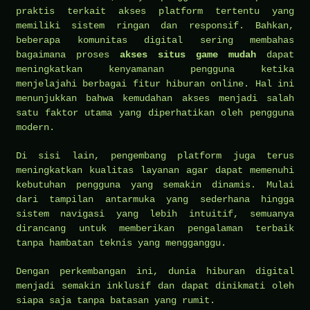
praktis terkait akses platform tertentu yang
memiliki sistem ringan dan responsif. Bahkan,
beberapa komunitas digital sering membahas
bagaimana proses
akses situs game mudah
dapat
meningkatkan kenyamanan pengguna ketika
menjelajahi berbagai fitur hiburan online. Hal ini
menunjukkan bahwa kemudahan akses menjadi salah
satu faktor utama yang diperhatikan oleh pengguna
modern.
Di sisi lain, pengembang platform juga terus
meningkatkan kualitas layanan agar dapat memenuhi
kebutuhan pengguna yang semakin dinamis. Mulai
dari tampilan antarmuka yang sederhana hingga
sistem navigasi yang lebih intuitif, semuanya
dirancang untuk memberikan pengalaman terbaik
tanpa hambatan teknis yang mengganggu.
Dengan perkembangan ini, dunia hiburan digital
menjadi semakin inklusif dan dapat dinikmati oleh
siapa saja tanpa batasan yang rumit.