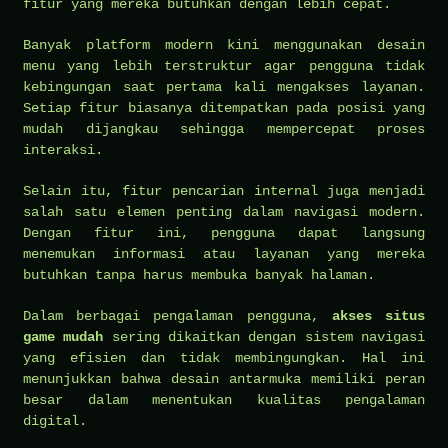
fitur yang mereka butuhkan dengan lebih cepat.
Banyak platform modern kini menggunakan desain
menu yang lebih terstruktur agar pengguna tidak
kebingungan saat pertama kali mengakses layanan.
Setiap fitur biasanya ditempatkan pada posisi yang
mudah dijangkau sehingga mempercepat proses
interaksi.
Selain itu, fitur pencarian internal juga menjadi
salah satu elemen penting dalam navigasi modern.
Dengan fitur ini, pengguna dapat langsung
menemukan informasi atau layanan yang mereka
butuhkan tanpa harus membuka banyak halaman.
Dalam berbagai pengalaman pengguna,
akses situs
game mudah
sering dikaitkan dengan sistem navigasi
yang efisien dan tidak membingungkan. Hal ini
menunjukkan bahwa desain antarmuka memiliki peran
besar dalam menentukan kualitas pengalaman
digital.