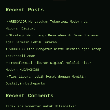
Recent Posts
ARESGACOR Menyatukan Teknologi Modern dan
Hiburan Digital
Strategi Mengurangi Kesalahan di Game Spaceman
agar Bermain Lebih Terarah
SBOBET88 Tips Mengatur Ritme Bermain agar Tetap
Terkendali Aman
Transformasi Hiburan Digital Melalui Fitur
Modern KUDAHOKI88
Tips Liburan Lebih Hemat dengan Memilih
Qualityinnbytheparks
Recent Comments
Tidak ada komentar untuk ditampilkan.