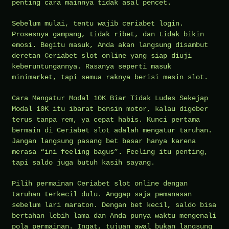
penting cara mainnya tidak asal pencet.
Sebelum mulai, tentu wajib ceriabet login.
Prosesnya gampang, tidak ribet, dan tidak bikin
emosi. Begitu masuk, Anda akan langsung disambut
deretan Ceriabet slot online yang siap diuji
keberuntungannya. Rasanya seperti masuk
minimarket, tapi semua raknya berisi mesin slot.
Cara Mengatur Modal 10K Biar Tidak Ludes Sekejap
Modal 10K itu ibarat bensin motor, kalau digeber
terus tanpa rem, ya cepat habis. Kunci pertama
bermain di Ceriabet slot adalah mengatur taruhan.
Jangan langsung pasang bet besar hanya karena
merasa “ini feeling bagus”. Feeling itu penting,
tapi saldo juga butuh kasih sayang.
Pilih permainan Ceriabet slot online dengan
taruhan terkecil dulu. Anggap saja pemanasan
sebelum lari maraton. Dengan bet kecil, saldo bisa
bertahan lebih lama dan Anda punya waktu mengenali
pola permainan. Ingat, tujuan awal bukan langsung