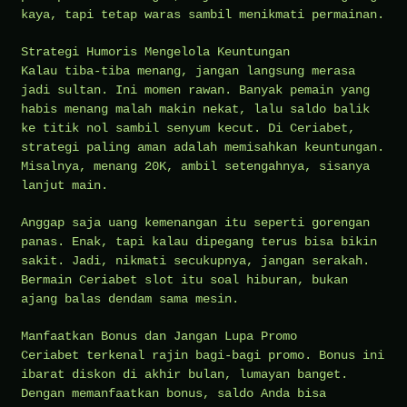
kaya, tapi tetap waras sambil menikmati permainan.
Strategi Humoris Mengelola Keuntungan
Kalau tiba-tiba menang, jangan langsung merasa
jadi sultan. Ini momen rawan. Banyak pemain yang
habis menang malah makin nekat, lalu saldo balik
ke titik nol sambil senyum kecut. Di Ceriabet,
strategi paling aman adalah memisahkan keuntungan.
Misalnya, menang 20K, ambil setengahnya, sisanya
lanjut main.
Anggap saja uang kemenangan itu seperti gorengan
panas. Enak, tapi kalau dipegang terus bisa bikin
sakit. Jadi, nikmati secukupnya, jangan serakah.
Bermain Ceriabet slot itu soal hiburan, bukan
ajang balas dendam sama mesin.
Manfaatkan Bonus dan Jangan Lupa Promo
Ceriabet terkenal rajin bagi-bagi promo. Bonus ini
ibarat diskon di akhir bulan, lumayan banget.
Dengan memanfaatkan bonus, saldo Anda bisa