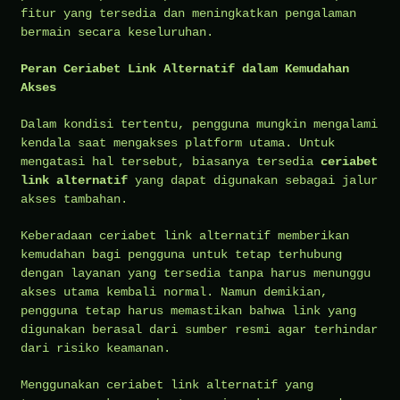
fitur yang tersedia dan meningkatkan pengalaman
bermain secara keseluruhan.
Peran Ceriabet Link Alternatif dalam Kemudahan
Akses
Dalam kondisi tertentu, pengguna mungkin mengalami
kendala saat mengakses platform utama. Untuk
mengatasi hal tersebut, biasanya tersedia
ceriabet
link alternatif
yang dapat digunakan sebagai jalur
akses tambahan.
Keberadaan ceriabet link alternatif memberikan
kemudahan bagi pengguna untuk tetap terhubung
dengan layanan yang tersedia tanpa harus menunggu
akses utama kembali normal. Namun demikian,
pengguna tetap harus memastikan bahwa link yang
digunakan berasal dari sumber resmi agar terhindar
dari risiko keamanan.
Menggunakan ceriabet link alternatif yang