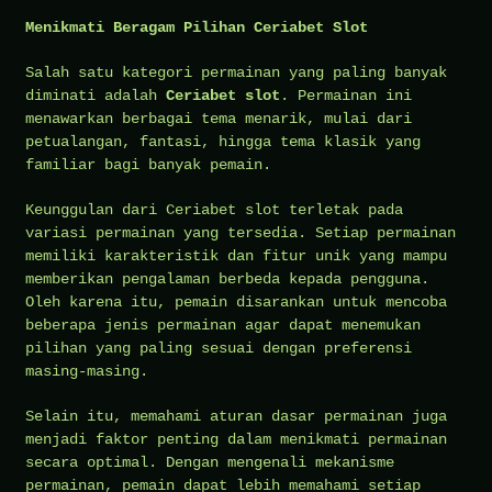
Menikmati Beragam Pilihan Ceriabet Slot
Salah satu kategori permainan yang paling banyak
diminati adalah
Ceriabet slot
. Permainan ini
menawarkan berbagai tema menarik, mulai dari
petualangan, fantasi, hingga tema klasik yang
familiar bagi banyak pemain.
Keunggulan dari Ceriabet slot terletak pada
variasi permainan yang tersedia. Setiap permainan
memiliki karakteristik dan fitur unik yang mampu
memberikan pengalaman berbeda kepada pengguna.
Oleh karena itu, pemain disarankan untuk mencoba
beberapa jenis permainan agar dapat menemukan
pilihan yang paling sesuai dengan preferensi
masing-masing.
Selain itu, memahami aturan dasar permainan juga
menjadi faktor penting dalam menikmati permainan
secara optimal. Dengan mengenali mekanisme
permainan, pemain dapat lebih memahami setiap