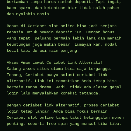
bertambah tanpa harus nambah deposit. Tapi ingat,
baca syarat dan ketentuan biar tidak salah paham
dan nyalahin nasib.
Bonus di Ceriabet slot online bisa jadi senjata
rahasia untuk pemain deposit 10K. Dengan bonus
yang tepat, peluang bermain lebih lama dan meraih
keuntungan juga makin besar. Lumayan kan, modal
kecil tapi durasi main panjang.
Akses Aman Lewat Ceriabet Link Alternatif
Kadang akses situs utama bisa saja terganggu.
Tenang, Ceriabet punya solusi ceriabet link
alternatif. Link ini memastikan Anda tetap bisa
bermain tanpa drama. Jadi, tidak ada alasan gagal
login lalu menyalahkan koneksi tetangga.
Dengan ceriabet link alternatif, proses ceriabet
login tetap lancar. Anda bisa fokus bermain
Ceriabet slot online tanpa takut ketinggalan momen
penting, seperti free spin yang muncul tiba-tiba.