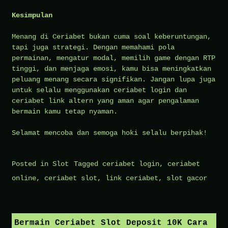
Kesimpulan
Menang di Ceriabet bukan cuma soal keberuntungan,
tapi juga strategi. Dengan memahami pola
permainan, mengatur modal, memilih game dengan RTP
tinggi, dan menjaga emosi, kamu bisa meningkatkan
peluang menang secara signifikan. Jangan lupa juga
untuk selalu menggunakan ceriabet login dan
ceriabet link altern yang aman agar pengalaman
bermain kamu tetap nyaman.
Selamat mencoba dan semoga hoki selalu berpihak!
Posted in
Slot
Tagged
ceriabet login
,
ceriabet
online
,
ceriabet slot
,
link ceriabet
,
slot gacor
Bermain Ceriabet Slot Deposit 10K Cara