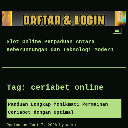
Skip
to
content
Slot Online Perpaduan Antara
Keberuntungan dan Teknologi Modern
Tag:
ceriabet online
Panduan Lengkap Menikmati Permainan
Ceriabet dengan Optimal
Posted on
Juni 7, 2026
by
admin