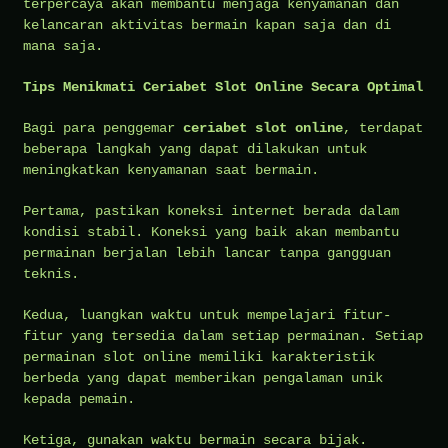
terpercaya akan membantu menjaga kenyamanan dan
kelancaran aktivitas bermain kapan saja dan di
mana saja.
Tips Menikmati Ceriabet Slot Online Secara Optimal
Bagi para penggemar
ceriabet slot online
, terdapat
beberapa langkah yang dapat dilakukan untuk
meningkatkan kenyamanan saat bermain.
Pertama, pastikan koneksi internet berada dalam
kondisi stabil. Koneksi yang baik akan membantu
permainan berjalan lebih lancar tanpa gangguan
teknis.
Kedua, luangkan waktu untuk mempelajari fitur-
fitur yang tersedia dalam setiap permainan. Setiap
permainan slot online memiliki karakteristik
berbeda yang dapat memberikan pengalaman unik
kepada pemain.
Ketiga, gunakan waktu bermain secara bijak.